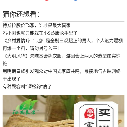
猜你还想看：
特斯拉股价飞涨，谁才是最大赢家
冯小刚也就只能栽在小S蔡康永手里了
《乡村爱情1》：赵四是全剧三观超正的男人，个人魅力爆棚
再爆一个料，请勿对号入座！
《大明风华》朱瞻基会挑衣服，游园会上两人的造型属实惊
艳
用明朝皇族引发观众对中国式家庭共鸣，最接地气古装剧终
于出现了
有种毁容叫“谭松韵”瘦了