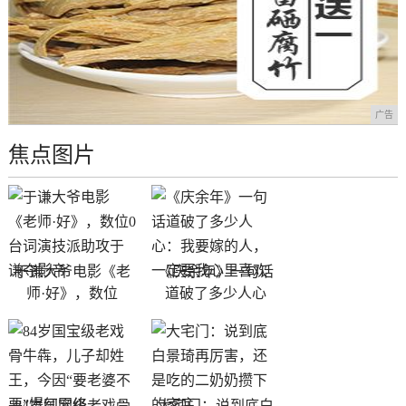
广告
焦点图片
于谦大爷电影《老
《庆余年》一句话
师·好》，数位
道破了多少人心
84岁国宝级老戏骨
大宅门：说到底白