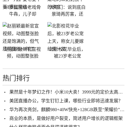
84岁国宝级老戏骨
大宅门：说到底白
牛犇，儿子却
景琦再厉害，还
赵丽颖最新官宣视
北影校花毕业后，
频，动图整张脸
被23岁老公宠
热门排行
果然是十年梦幻之作！小米10大卖！3999元的定价太高明了
美团直播办公，学生钉钉上课，哪些行业即将迅速发展？
华为再次亮剑，麒麟980+40W快充+128GB跌至“荣耀价”，还香吗？
商业的本质，是做好用户裂变，简述用户增长的逻辑框架