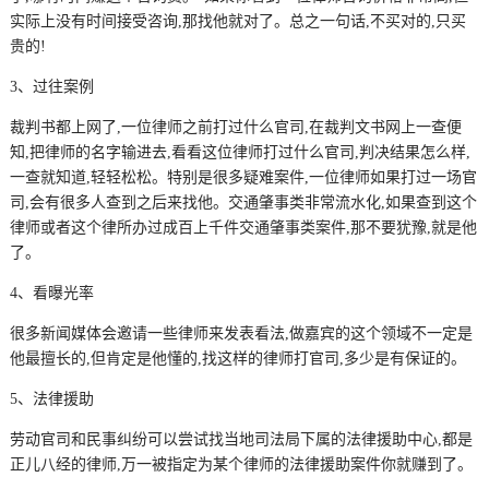
实际上没有时间接受咨询,那找他就对了。总之一句话,不买对的,只买
贵的!
3、过往案例
裁判书都上网了,一位律师之前打过什么官司,在裁判文书网上一查便
知,把律师的名字输进去,看看这位律师打过什么官司,判决结果怎么样,
一查就知道,轻轻松松。特别是很多疑难案件,一位律师如果打过一场官
司,会有很多人查到之后来找他。交通肇事类非常流水化,如果查到这个
律师或者这个律所办过成百上千件交通肇事类案件,那不要犹豫,就是他
了。
4、看曝光率
很多新闻媒体会邀请一些律师来发表看法,做嘉宾的这个领域不一定是
他最擅长的,但肯定是他懂的,找这样的律师打官司,多少是有保证的。
5、法律援助
劳动官司和民事纠纷可以尝试找当地司法局下属的法律援助中心,都是
正儿八经的律师,万一被指定为某个律师的法律援助案件你就赚到了。