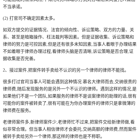
不当承诺。
(2) 打官司不确定因素太多。
如双方提交的证据情况、法官的倾向性、诉讼策略、双方的力量、关
系、甚至是暗箱操作、枉法裁判等因素。但是证据收集、诉讼策略和
律师的努力是可控因素,但是还有很多未知因素,当事人着眼于办理结果
不如着眼于律师办理过程,看律师头脑是否清晰,诉讼策略是否合理,证
据收集是否完善。
2、接过案件,把案件转手卖给不认识的另一个律师的律师不能找。
很多打过官司当事人可能会遇到这种情况:慕名大律师而去,交纳很贵的
律师费,随后发现服务的是另外一个不认识的律师。遇到这样的情况,是
如果他们不是一个团队,如果服务的律师不是谈案律师的助理的话,很有
可能你的案件被转卖了,很有可能在为你办理案件的律师只是拿微薄的
律师费在服务。
老律师案件多,新律师案件少,老律师忙不过来,把案件交给新律师做,看
似非常合理。但当事人相信律师才会委托,交纳高额的律师费,然而案件
被转手卖给另外一个律师,那这样的律师也是不称职。