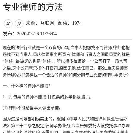
专业律师的方法
来源：互联网
阅读：1974


发布：2020-03-26 11:26:04
现在的法律行业就是一个双盲的市场,当事人抱怨找不到律师,律师也抱
怨找不到当事人,重庆律师事务所直言:律师和当事人之间最重要的就是
“信任”,最缺乏的也是“信任”。所以很多律师给一个公司打了一场官司
之后,这个公司就只找他打官司,原因无他,信任而已。那么,重庆律师事
务所哪家好?怎样找一个合适的律师?如何分辨专业靠谱的律师事务所?
一、什么样的律师不能找?
1、打包票的律师不能找,打包票的多半都是骗子。
(1) 律师不能给当事人做出承诺。
因为这是司法部明确禁止的。根据《中华人民共和国律师执业管理办
法》第三十二条之规定,律师承办业务,应当告知委托人该委托事项办理
可能出现的法律风险,不得用明示和暗示方式对办理结果向委托人做出