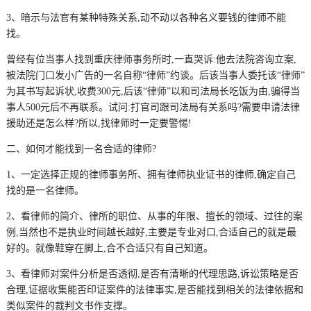
3、暗示与法官有某种特殊关系,动不动以各种名义要钱的律师不能
找。
曾经有位当事人找到重庆律师事务所时,一直哭诉:他去法院咨询立案,
被法院门口发小广告的一名自称“律师”约谈。后该当事人委托该“律师”
为其书写起诉状,收费300元,后该“律师”以和司法局长吃饭为由,骗得当
事人500元后不再联系。试问:打官司跟司法局有关系吗?需要申请法律
援助还是怎么样?所以,找律师时一定要警惕!
二、如何才能找到一名合适的律师?
1、一定选择正规的律师事务所、拥有律师执业证书的律师,确定自己
找的是一名律师。
2、看律师的简介、律所的职位、从事的年限、擅长的领域、过往的案
例,当然也不是执业时间越长越好,主要是专业对口,合适自己的就是最
好的。就像鞋穿在脚上,合不合适只有自己知道。
3、看律师对案件分析是否透彻,是否有清晰的代理思路,诉讼策略是否
合理,证据收集能否印证案件的法律事实,是否能找到相关的法律依据和
类似案件的裁判文书作支撑。