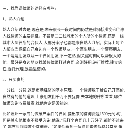
三、找靠谱律师的途径有哪些?
1、熟人介绍
熟人介绍过去是,现在是,未来很长一段时间内仍然是律师接业务和当事
人找律师的主要途径。不管是二三线城市的个人所的小律师,还是一线
城市大型律所的合伙人,大部分案子也都是来自熟人介绍。实际上每个
人都应当保证自己身边有一个教师朋友,一个医生朋友,一个警察朋友,
一个混混朋友以及一个律师朋友,不一定熟,但关键时刻可以帮很大的
忙。最好是身边朋友找某位律师打过官司,亲测好用,进行推荐,建立信
任,委托代理,是最靠谱的。
2、只买贵的
一分钱一分货,这是市场经济的基本原理。一个律师敢于给自己开高价,
自然有的他的道理,土豪朋友们千万不要犹豫,去本地的律所看看,哪位
律师咨询收费最贵,找他肯定是没错的。
比如温州一家专门做破产案件的律师,挂出来的咨询费是1500元/小时,
但是其实他根本不接受咨询,他说:“我打个官司几十万好了,都忙不过来
了,哪有时间赚这个咨询费。”如果你看到一位律师咨询价格非常高,但