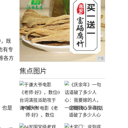
中，既
也有专
等各方
广告
焦点图片
，也是
于谦大爷电影《老
《庆余年》一句话
师·好》，数位
道破了多少人心