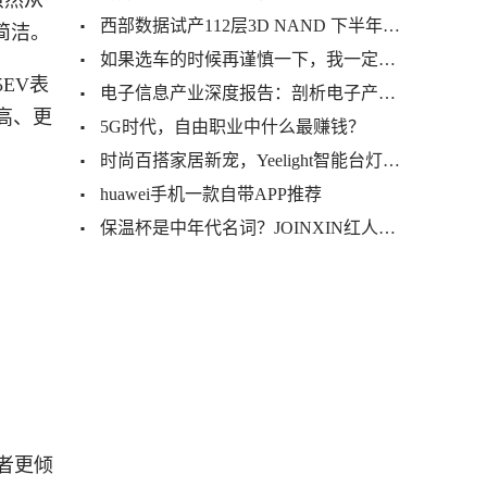
西部数据试产112层3D NAND 下半年将量产1.33Tb容量
简洁。
如果选车的时候再谨慎一下，我一定不会错过新自由光2.0T
5EV表
电子信息产业深度报告：剖析电子产业三大关键点
高、更
5G时代，自由职业中什么最赚钱？
时尚百搭家居新宠，Yeelight智能台灯Pro
huawei手机一款自带APP推荐
保温杯是中年代名词？JOINXIN红人杯刷新你的认知！
者更倾