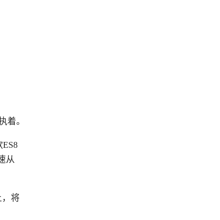
的执着。
ES8
速从
上，将