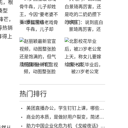
先，根
凑型
锋芒，
84岁国宝级老戏骨
大宅门：说到底白
等热销
牛犇，儿子却
景琦再厉害，还
算得上
赵丽颖最新官宣视
北影校花毕业后，
频，动图整张脸
被23岁老公宠
热门排行
美团直播办公，学生钉钉上课，哪些行业即将迅速发展？
商业的本质，是做好用户裂变，简述用户增长的逻辑框架
助力中国企业化危为机 《戈峻夜话》公益直播倾情分享
虽然从