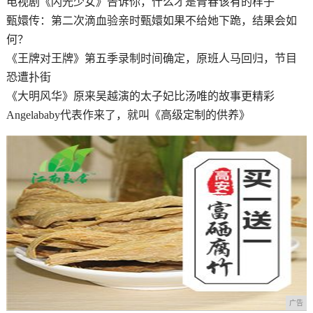
电视剧《闪光少女》告诉你，什么才是青春该有的样子
甄嬛传：第二次滴血验亲时甄嬛如果不给她下跪，结果会如
何？
《王牌对王牌》第五季录制时间确定，原班人马回归，节目
恐遭扑街
《大明风华》原来吴越演的太子妃比汤唯的故事更精彩
Angelababy代表作来了，就叫《高级定制的供养》
广告