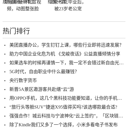
赵丽颖最新官宣视
北影校花毕业后，
频，动图整张脸
被23岁老公宠
热门排行
美团直播办公，学生钉钉上课，哪些行业即将迅速发展？
助力中国企业化危为机 《戈峻夜话》公益直播倾情分享
如果选车的时候再谨慎一下，我一定不会错过新自由光2.0T
5G时代，自由职业中什么最赚钱？
央行数字货币
新晋5A景区邀游客共赴缙“云”游
用OPPO手机，这几个黑科技功能要知道，让你的手机更加好用
“旅行头等舱SUV”捷途X95值得买吗?该选哪款最合适?
强强合作！城云科技与宁波神化“云上签约”，「区块链+危化品溯源」赋能城市应急管理
除了Kindle我们又多了一个选择，小米多看电子书发布