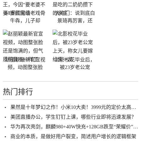
84岁国宝级老戏骨
大宅门：说到底白
牛犇，儿子却
景琦再厉害，还
赵丽颖最新官宣视
北影校花毕业后，
频，动图整张脸
被23岁老公宠
热门排行
果然是十年梦幻之作！小米10大卖！3999元的定价太高明了
美团直播办公，学生钉钉上课，哪些行业即将迅速发展？
华为再次亮剑，麒麟980+40W快充+128GB跌至“荣耀价”，还香吗？
商业的本质，是做好用户裂变，简述用户增长的逻辑框架