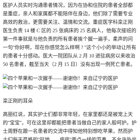
医护人员实时沟通患者情况，因为在协和住院的患者全部都
是重症，亲人和家属都不能陪伴在身边，他们除了需要专业
高效的救治，更需要关注、温情和交流。重症医学科栾正刚
医生负责 14 楼 C 区的 25 张病床的 25 名病人，他每次接班的
第一件事就是与他负责的所有患者挨个握一遍手，柔声的问
一句''你好啊，现在你感觉怎么样啊 ? ''这个小小的举动让所有
的患者十分感动。医大一院团队从 2 月 10 进驻病房以来收治
50 名患者，截至当天（2 月 15 日）没有出现一例死亡患者。
栾正刚的耳朵
高丽红说，其实护士们都非常年轻，在家里都还是被宠上天
的''宝宝''，可在这里却都能把患者当做自己的家人般呵护。护
士周野在跟一名患者的交流中得知他特别想吃苹果，然而护
士们每天严格的''驻地——病房''两点一线的节奏，不允许外出