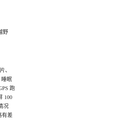
越野
芯片、
、睡眠
PS 跑
100
情况
略有差