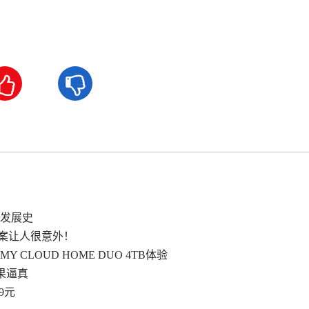


机发展史
答案让人很意外！
LOUD HOME DUO 4TB体验
果逼真
9元