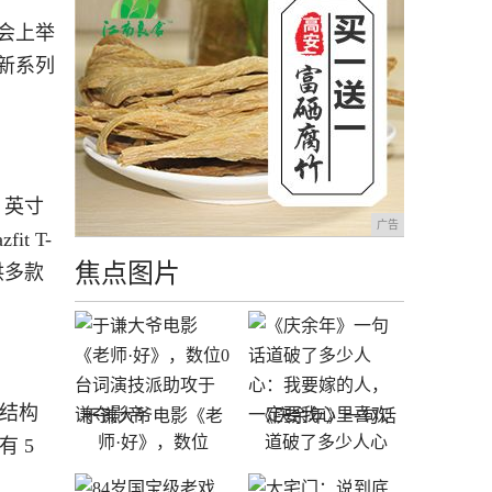
展会上举
全新系列
 英寸
广告
t T-
焦点图片
供多款
部结构
于谦大爷电影《老
《庆余年》一句话
师·好》，数位
道破了多少人心
有 5