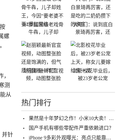
84岁国宝级老戏骨
大宅门：说到底白
属按
牛犇，儿子却
景琦再厉害，还
属螺
腻。
赵丽颖最新官宣视
北影校花毕业后，
作，
频，动图整张脸
被23岁老公宠
耐寒测
都能从
热门排行
果然是十年梦幻之作！小米10大卖！3999元的定价太高明了
国产手机有哪些零配件严重依赖进口？
，并针
iPhone 9多彩外观曝光：亮点只能靠配色？