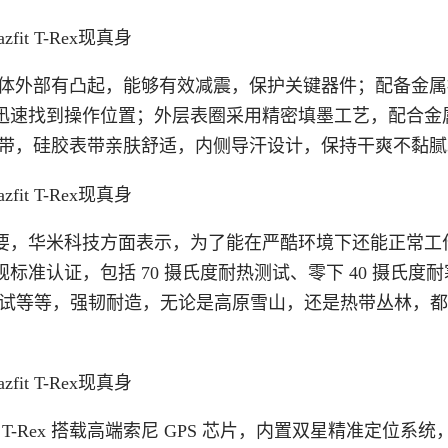
触角，在表体外部有凸起，能够有效减震，保护关键器件；配备金
迅速找到操作位置；外层表圈采用精密填墨工艺，配合金
透汗硅胶表带，硅胶表带亲肤舒适，内侧导汗设计，保持干爽不黏
要，华米科技方面表示，为了能在严酷环境下还能正常工
D-810G 军规标准认证，包括 70 摄氏度耐热测试、零下 40 摄氏度
酸碱测试等等，强韧耐造，无论是高原雪山，还是热带丛林，
 T-Rex 搭载高端索尼 GPS 芯片，内置双星精准定位系统