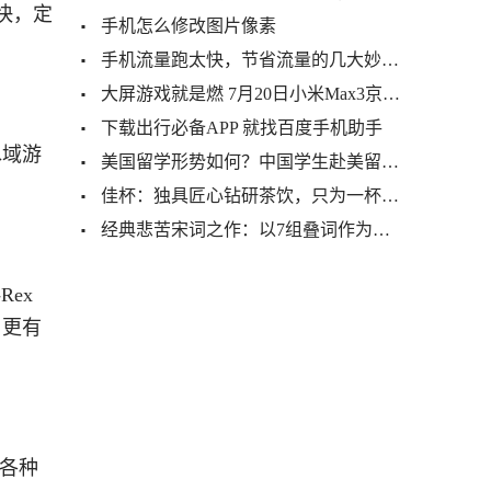
快，定
手机怎么修改图片像素
手机流量跑太快，节省流量的几大妙招，非常实用
大屏游戏就是燃 7月20日小米Max3京东开售
下载出行必备APP 就找百度手机助手
水域游
美国留学形势如何？中国学生赴美留学道路终结了么？
佳杯：独具匠心钻研茶饮，只为一杯健康好茶
经典悲苦宋词之作：以7组叠词作为开头，以“愁”字贯穿全篇
ex
。更有
，各种